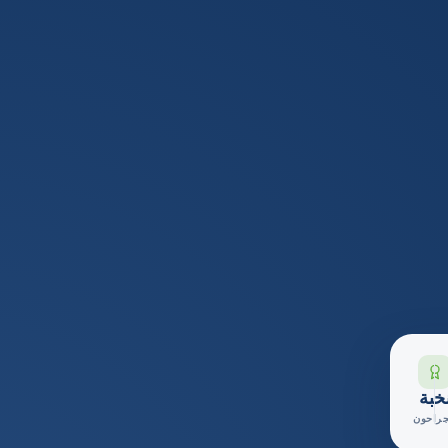
خبة
جراحون