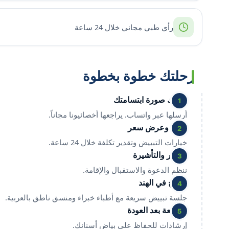
رأي طبي مجاني خلال 24 ساعة
رحلتك خطوة بخطوة
شارك صورة ابتسامتك
1
أرسلها عبر واتساب. يراجعها أخصائيونا مجاناً.
خطة وعرض سعر
2
خيارات التبييض وتقدير تكلفة خلال 24 ساعة.
السفر والتأشيرة
3
ننظم الدعوة والاستقبال والإقامة.
العلاج في الهند
4
جلسة تبييض سريعة مع أطباء خبراء ومنسق ناطق بالعربية.
المتابعة بعد العودة
5
إرشادات للحفاظ على بياض أسنانك.