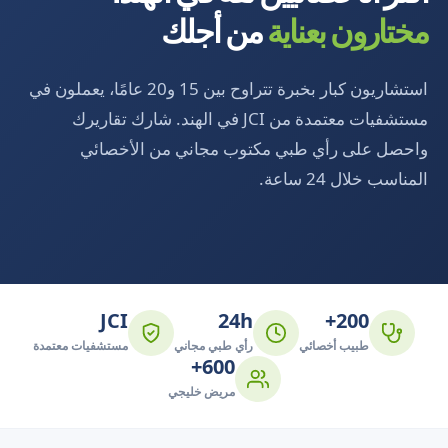
مختارون بعناية
من أجلك
استشاريون كبار بخبرة تتراوح بين 15 و20 عامًا، يعملون في
مستشفيات معتمدة من JCI في الهند. شارك تقاريرك
واحصل على رأي طبي مكتوب مجاني من الأخصائي
المناسب خلال 24 ساعة.
JCI
24h
200+
طبيب أخصائي
رأي طبي مجاني
مستشفيات معتمدة
600+
مريض خليجي