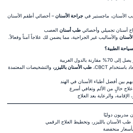
 الأسنان، ماجستير في
جراحة الأسنان
– أخصائي أطقم الأسنان
راح أسنان تجميلي وأخصائي
طب أسنان
العصب
أسنان
والأساليب غير الجراحية، مما يضمن لك علاجاً آمناً وفعالاً.
لسياحة الطبية؟
% مقارنة بالدول الغربية
باستخدام CBCT،
طب الأسنان بالليزر،
والتشخيصات المعتمدة
م بين أفضل أطباء الأسنان في الهند
اج خالٍ من الألم وتعافي أسرع
لإقامة، والرعاية بعد العلاج
 مدربون دوليًا
د، طب الأسنان بالليزر، وتخطيط العلاج الرقمي
بأسعار منخفضة