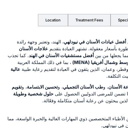
Location
Treatment Fees
Speci
أفضل عيادات الأسنان في نيودلهي
، الهند، وتعتبر وجهة رائدة
رة بأسعار معقولة. تشتهر العيادة بتقديم
علاجات الأسنان
مما يجعلها من بين
أفضل مستشفيات الأسنان في الهند
. كما تجذب
وسط وشمال أفريقيا
(MENA)
، بما في ذلك المملكة العربية
 وقطر، وعمان، الذين يثقون في العيادة لتقديم رعاية طبية
عالية
يث التكلفة.
ة الأسنان
، و
طب الأسنان التجميلي
، و
تحسين الابتسامة
، و
تقويم
 تضمن للمرضى الدوليين الحصول على
حلول شخصية وطويلة
 الذين يبحثون عن رعاية أسنان متكاملة وفعّالة.
ن الأطباء المتخصصين ذوي المهارات العالية والخبرة الواسعة، مما
 في نيودلهي.