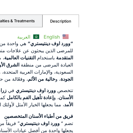
alties & Treatments
Description
English
العربية
“
وورد اوف دينتيستري
“
هي واحدة من
للمرضى الذين يبحثون عن علاجات متطو
المتقدمة
باستخدام
التقنيات العالمية
، 
العيادة المرضى من منطقة
الشرق الأ
السعودية، والإمارات العربية المتحدة،
الجودة
، و
خالية من الألم
، وفعّالة من ح
تتخصص
وورد اوف دينتيستري
في
زراع
الأسنان
، و
إعادة تأهيل الفم بالكامل
كما
الأمد
، مما يجعلها الخيار الأمثل لأولئك
فريق
من
أطباء الأسنان المتخصصين
تضم “
وورد اوف دينتيستري
” فريقاً م
يجعلها واحدة من أفضل عيادات الأسنان