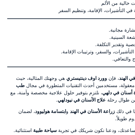
 خالية من الألم
في التأشيرات، الإقامة، وتنظيم السفر
ارة مجانية.
عة السينية.
 وتقدير التكلفة.
أشيرات، والسفر، وترتيبات الإقامة.
 والتعافي.
ي الهند
، فإن
وورد اوف دينتيستري
هي وجهتك المثالية، حيث
ر معقولة، مستخدمين أحدث التقنيات المتطورة في مجال
طب
 أسنان في دلهي
، نلتزم بتوفير حلول علاجية مخصصة وآمنة، مع
يين طوال رحلة
علاج الأسنان في نيودلهي
.
ا في ذلك
زراعة الأسنان في الهند
و
ابتسامة هوليوود
، لضمان
 طويلاً.
مساعدتك، ودعنا نكون شريكك في تجربة
سياحة طبية
استثنائية.