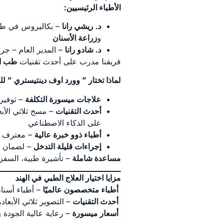
الأطباء الرئيسيين
:
د. ريشي رانا
– بكاليروس في طب
و
زراعة الأسنان
د. شادو رانا
– المدير العام – ج
فريقنا مدرب على أحدث تقنيات
طب ال
لماذا تختار ” وورد اوف دينتيستري ” ل
علاجات ميسورة التكلفة
– توفير يصل إلى 70
أحدث التقنيات
– مسح ثلاثي الأبعاد 
على الذكاء الاصطناعي
أطباء ذوو خبرة عالية
– معترف به
إجراءات قليلة التدخل
– لضمان عل
مساعدة شاملة
– تأشيرة طبية، السفر، ا
مزايا اختيار العلاج الطبي في الهند
أطباء متخصصون عالميًا
– أطباء أسنان
أحدث التقنيات
– التصوير ثلاثي الأبعا
أسعار ميسورة
– رعاية عالية الجودة 