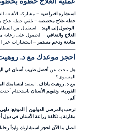
عملية العلاج خطوة بخطوة
استشارة افتراضية
– مشاركة الأشعة الس
خطة علاج مخصصة
– تلقي خطة علاج مف
الوصول إلى الهند
– استقبال من المطار،
العلاج والتعافي
– الحصول على رعاية متقد
متابعة ودعم مستمر
– استشارات عبر الإن
احجز موعدك مع د. روهيت 
هل تبحث عن
أفضل طبيب أسنان في اله
المستوى؟
مع
د. روهيت ياداف
، استعد
ابتسامتك ا
الفورية
، و
تقويم الأسنان
باستخدام أحدث 
ألم.
نرحب بالمرضى الدوليين
|
الموقع: دلهي
مقارنة بـ تكلفة زراعة الأسنان في دول 
اتصل بنا الآن لحجز استشارتك وابدأ رحلت