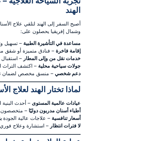
تجربة السياحة العلاجية –
الهند
أصبح السفر إلى الهند لتلقي علاج ال
وشمال إفريقيا يحصلون على:
مساعدة في التأشيرة الطبية
– تسهيل وتس
إقامة فاخرة
– فنادق متميزة أو شقق م
خدمات نقل من وإلى المطار
– استقبال
جولات سياحية محلية
– اكتشف التراث الغن
دعم شخصي
– منسق مخصص لضمان تجرب
لماذا تختار الهند لعلاج الأ
عيادات عالمية المستوى
– أحدث البنية ال
أطباء أسنان مدربون دوليًا
– متخصصون يت
أسعار تنافسية
– علاجات عالية الجودة
ب
لا فترات انتظار
– استشارة وعلاج فوري.