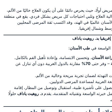
يض أولًا، حيث يحرص دائمًا على أن يكون العلاج خاليًا من الألم،
الية العلاج وتلبي احتياجات كل مريض بشكل فردي. يقع في منطقة
لعلاج الأسنان عالميًا في الهند، وقد اكتسب ثقة المرضى المحليين
سط وشمال إفريقيا.
ريقيا بد. روهيت ياداف
ه الواسعة في
طب الأسنان
:
اعة الأسنان
، وتحسين الابتسامة، وإعادة تأهيل الفم بالكامل.
– وفر حتى
70%
مقارنة بالدول الغربية دون أي تنازل عن
 التهدئة لضمان تجربة مريحة وخالية من الألم.
غة العربية لمساعدة المرضى الدوليين.
ل على تأشيرة طبية، استقبال وتوصيل من المطار، إقامة
ل خبرته الواسعة وتقنياته المتقدمة، يقدم
د. روهيت ياداف
حلولًا
.