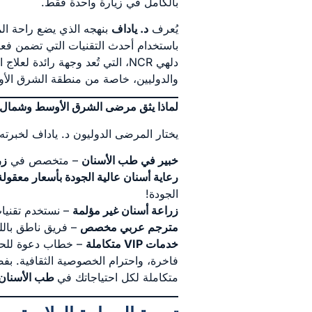
بالكامل في زيارة واحدة فقط.
يُعرف
د. ياداف
بنهجه الذي يضع راحة المر
باستخدام أحدث التقنيات التي تضمن فع
دلهي NCR، التي تُعد وجهة رائدة 
والدوليين، خاصة من منطقة الشرق الأو
لماذا يثق مرضى الشرق الأوسط وشمال إف
يختار المرضى الدوليون د. ياداف لخبرت
خبير في طب الأسنان
– متخصص في
زر
رعاية أسنان عالية الجودة بأسعار معقولة
الجودة!
زراعة أسنان غير مؤلمة
– نستخدم تقنيات
مترجم عربي مخصص
– فريق ناطق بالل
خدمات
VIP
متكاملة
– خطاب دعوة للحصو
فاخرة، واحترام الخصوصية الثقافية. بفض
متكاملة لكل احتياجاتك في
طب الأسنان